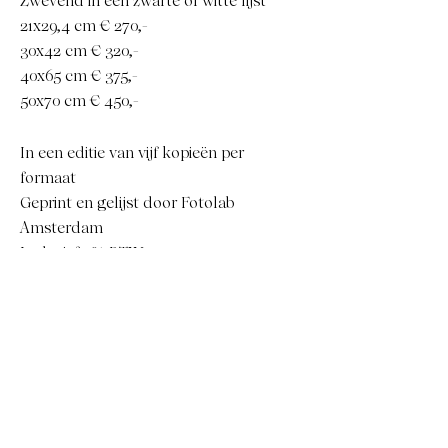
Zwevend in een zwarte of witte lijst
21x29,4 cm € 270,-
30x42 cm € 320,-
40x65 cm € 375,-
50x70 cm € 450,-
In een editie van vijf kopieën per
formaat
Geprint en gelijst door Fotolab
Amsterdam
Inclusief 9% BTW
Exclusief verzendkosten
Het kunstwerk kan binnen 14 dagen
gemaakt worden. Stuur een e-mail
naar
mireille@luckylois.nl
.
De
bestelling wordt geplaatst na betaling
van de factuur. Mocht je een ander